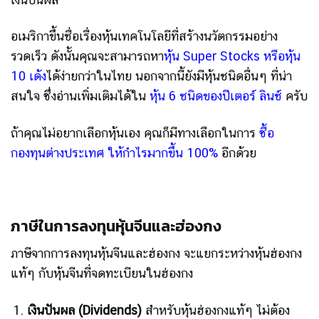
อเมริกาขึ้นชื่อเรื่องหุ้นเทคโนโลยีที่สร้างนวัตกรรมอย่าง
รวดเร็ว ดังนั้นคุณจะสามารถหา
หุ้น Super Stocks หรือหุ้น
10 เด้ง
ได้ง่ายกว่าในไทย นอกจากนี้ยังมีหุ้นชนิดอื่นๆ ที่น่า
สนใจ ซึ่งอ่านเพิ่มเติมได้ใน
หุ้น 6 ชนิดของปีเตอร์ ลินช์
ครับ
ถ้าคุณไม่อยากเลือกหุ้นเอง คุณก็มีทางเลือกในการ
ซื้อ
กองทุนต่างประเทศ ให้กำไรมากขึ้น 100%
อีกด้วย
ภาษีในการลงทุนหุ้นจีนและฮ่องกง
ภาษีจากการลงทุนหุ้นจีนและฮ่องกง จะแยกระหว่างหุ้นฮ่องกง
แท้ๆ กับหุ้นจีนที่จดทะเบียนในฮ่องกง
เงินปันผล (Dividends)
สำหรับหุ้นฮ่องกงแท้ๆ ไม่ต้อง