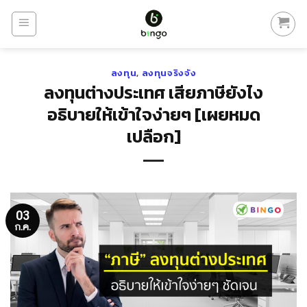
Skip
to
content
ลงทุน
,
ลงทุนจริงจัง
ลงทุนต่างประเทศ เสียภาษียังไง
อธิบายให้เข้าใจง่ายๆ [เผยหมด
เปลือก]
03
ก.ค.