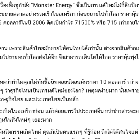
งดื่มชูกำลัง “Monster Energy” ซึ่งเป็นเทรนด์ใหม่ไม่กี่สิบปีมา
ละขยายตลาดอย่างรวดเร็วในอเมริกา ก่อนขยายไปทั่วโลก ราคาหุ้นพ
6 ดอลลาร์ในปี 2006 คิดเป็นกำไร 71500% หรือ 715 เท่าภาย
ดาน เพราะสินค้าไทยมักขายให้คนไทยได้เท่านั้น ต่างจากสินค้าอเม
ไปขายคนทั่วโลกต่อได้อีก จึงสามารถเติบโตได้ไกล ราคาหุ้นพุ่ง
มว่าทำไมคุณไม่ทันซื้อบิทคอยน์ตอนมันราคา 10 ดอลลาร์ กว่าจะร
ลังๆ ว่าธุรกิจไหนเป็นเทรนด์ใหม่ของโลก? เหตุผลง่ายมาก นั่นเพรา
 เศรษฐกิจไทย และประเทศไทยเป็นหลัก
จะเกิดในอเมริกาก่อน แล้วค่อยแพร่ไปประเทศอื่น กว่าข่าวสารจะม
ทุนในสิ่งใหม่ๆ เยอะมาก
ีนวัตกรรมเกิดใหม่ คุณก็เป็นคนแรกๆ ที่รู้ก่อน ถึงไม่ได้สนใจแต่