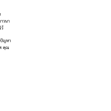
ง
ายาวนา
ว้
ีปัญหา
ศ คุณ