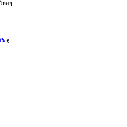
รใหม่ๆ
00%
ดู