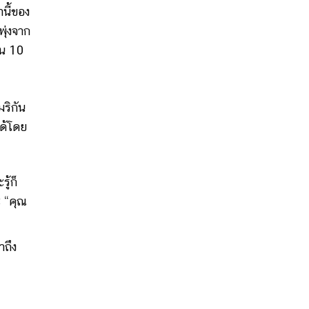
นี้ของ
ุ่งจาก
ใน 10
ริกัน
ได้โดย
ู้ก็
ะ “คุณ
าถึง