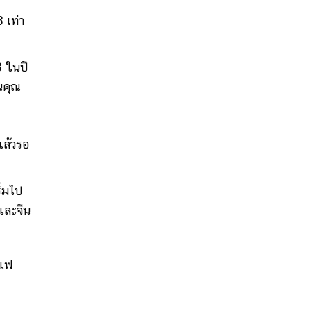
 เท่า
3 ในปี
นคุณ
แล้วรอ
ิ่มไป
าและจีน
าแฟ