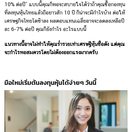
10% ต่อปี” แบบนี้คุณก็พอจะสบายใจได้ว่าถ้าคุณซื้อกองทุน
ที่ลงทุนหุ้นไทยแล้วถือยาวสัก 10 ปี ก็น่าจะมีกำไรบ้าง ต่อให้
เศรษฐกิจไทยโตช้าลง ผลตอบแทนเฉลี่ยอาจจะลดลงเหลือปี
ละ 6-7% ต่อปี คุณก็ยังกำไร อะไรแบบนี้
แนวทางนี้อาจไม่ทำให้คุณร่ำรวยเท่าเศรษฐีหุ้นชื่อดัง แต่คุณ
จะกำไรพอสมควรโดยไม่ต้องออกแรงมากครับ
มือใหม่เริ่มต้นลงทุนหุ้นได้ง่ายๆ วันนี้