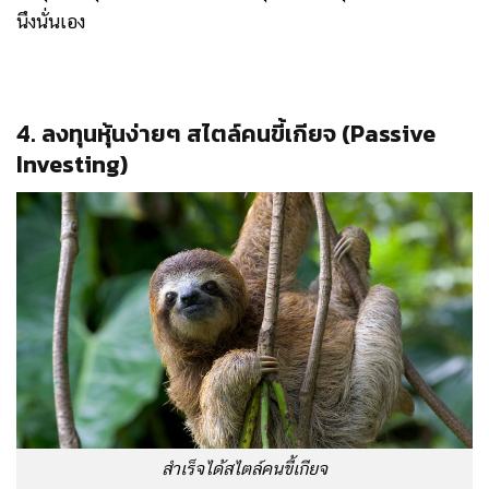
นึงนั่นเอง
4. ลงทุนหุ้นง่ายๆ สไตล์คนขี้เกียจ (Passive
Investing)
สำเร็จได้สไตล์คนขี้เกียจ