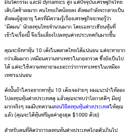
มีนวัตกรรม และมี dynamics สูง แต่ปัจจุบันเศรษฐกิจไทย
เติบโตช้าลงมาก คนไทยเกิดน้อยลง สังคมกำลังจะกลายเป็น
สังคมผู้สูงอายุ ใครที่มีความรู้เรื่องเศรษฐกิจจะพอรู้ว่า
“มืดมน” นักลงทุนไทยจำนวนมาก โดยเฉพาะเซียนหุ้นที่
เข้าใจเรื่องนี้ จึงเริ่มเลี่ยงไปลงทุนต่างประเทศกันมากขึ้น
คุณจะยังหาหุ้น 10 เด้งในตลาดไทยได้แน่นอน แต่จะหายาก
กว่าเดิมมาก เหมือนควานหาเพชรในกองกรวด ซึ่งยังเป็นไป
ได้ แต่จะใช้ความพยายามเยอะกว่าการหาเพชรในเหมือง
เพชรแน่นอน
ดังนั้นถ้าใครอยากหาหุ้น 10 เด้งเจอง่ายๆ ผมแนะนำให้ลอง
ไปลงทุนหุ้นต่างประเทศดู แล้วคุณจะพบว่าโอกาสดีๆ มีอยู่
มากจริงๆ ผมมีบทความ
สอนวิธีลงทุนหุ้นต่างประเทศ
ให้คุณ
แล้ว (คุณจะได้หุ้นฟรีมูลค่าสูงสุด $1000 ด้วย)
สำหรับคนที่คิดว่าการลงทุนหุ้นต่างประเทศไกลตัวเกินไป