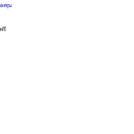
องทุน
ฟรี