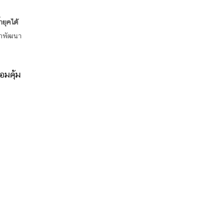
ำยุคได้
ขาพัฒนา
อมคุ้ม