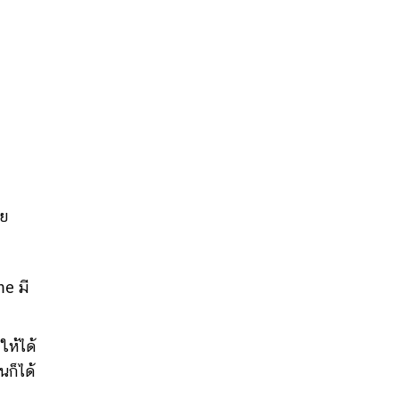
วย
me มี
ให้ได้
นก็ได้