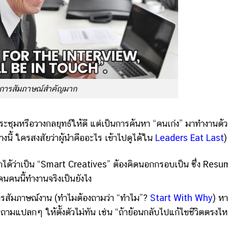
การสัมภาษณ์สำคัญมาก
ารประชุมหรือวางกลยุทธ์ให้ดี แต่เป็นการค้นหา “คนเก่ง” มาทำงานด้
่างนี้ ใครสงสัยว่าผู้นำคืออะไร เข้าไปดูได้ใน
Leaders Eat Last
)
ยกได้ว่าเป็น “Smart Creatives” ต้องคิดนอกกรอบเป็น ซึ่ง Resu
นคนนี้ทำงานจริงเป็นยังไง
นการสัมภาษณ์งาน (ทำไมต้องถามว่า “ทำไม”?
Start With Why
) หา
มแปลกๆ ให้ตั้งตัวไม่ทัน เช่น “ถ้าย้อนกลับไปแก้ไขชีวิตตรงไห