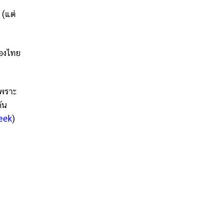
 (แต่
ืองไทย
เพราะ
ัน
eek
)