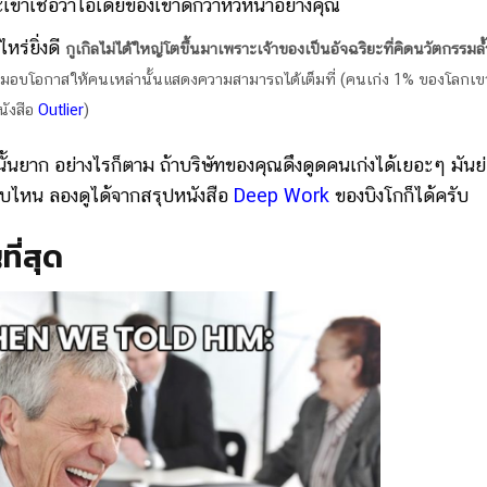
เขาเชื่อว่าไอเดียของเขาดีกว่าหัวหน้าอย่างคุณ
หร่ยิ่งดี
กูเกิลไม่ได้ใหญ่โตขึ้นมาเพราะเจ้าของเป็นอัจฉริยะที่คิดนวัตกรรมล้
มอบโอกาสให้คนเหล่านั้นแสดงความสามารถได้เต็มที่ (คนเก่ง 1% ของโลกเ
นังสือ
Outlier
)
นั้นยาก อย่างไรก็ตาม ถ้าบริษัทของคุณดึงดูดคนเก่งได้เยอะๆ มันย่
บบไหน ลองดูได้จากสรุปหนังสือ
Deep Work
ของบิงโกก็ได้ครับ
ี่สุด