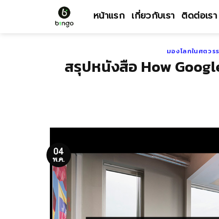
Skip
หน้าแรก
เกี่ยวกับเรา
ติดต่อเรา
to
content
มองโลกในศตวรร
สรุปหนังสือ How Google
04
พ.ค.