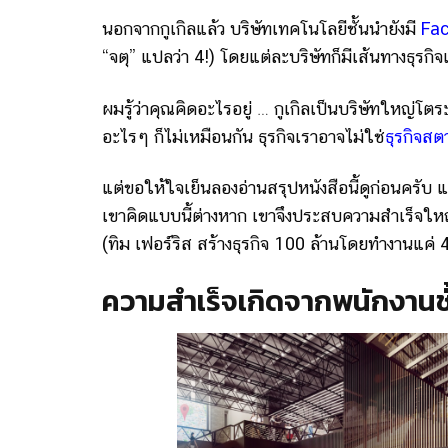
นอกจากกูเกิลแล้ว บริษัทเทคโนโลยีชั้นนำยังมี
Fa
“จตุ” แปลว่า 4!) โดยแต่ละบริษัทก็มีเส้นทางธุร
ผมรู้ว่าคุณคิดอะไรอยู่ … กูเกิลเป็นบริษัทใหญ่โต
อะไรๆ ก็ไม่เหมือนกัน ธุรกิจเราอาจไม่ใช่
ธุรกิจสต
แต่ขอให้ใจเย็นลองอ่านสรุปหนังสือนี้ดูก่อนครับ 
เขาคิดแบบนี้ต่างหาก เขาจึงประสบความสำเร็จใหญ่โ
(ทิม เฟอร์ริส สร้างธุรกิจ 100 ล้านโดยทำงานแค่ 4
ความสำเร็จเกิดจากพนักงานช