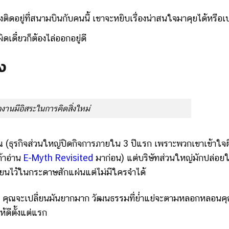
งติดอยู่ที่สนามบินกับคนนี้ เขาจะหยิบเรื่องน่าสนใจมาคุยได้หรือเ
ิดเดี๋ยวก็ต้องไล่ออกอยู่ดี
ง
งานมีอิสระในการคิดสิ่งใหม่
ณ (ธุรกิจส่วนใหญ่ปิดกิจการภายใน 3 ปีแรก เพราะพวกเขาเข้าใจ
ถ้าอ่าน
E-Myth Revisited
มาก่อน) แต่บริษัทส่วนใหญ่มักปล่อยใ
ขียนไว้ในกระดาษสักแผ่นแต่ไม่มีใครจำได้
ล้ว คุณจะเปลี่ยนมันยากมาก วัฒนธรรมที่ย่ำแย่จะตามหลอกหลอนค
ดีตั้งแต่แรก