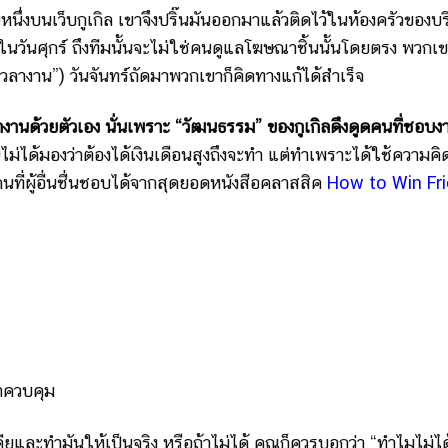
้นหนึ่งบนเว็บกูเกิล เขาจึงปริ๊นมันออกมาแล้วติดไว้ในห้องครัวของบริ
นในวันศุกร์ ถึงทีมนั้นจะไม่ใช่คนดูแลโฆษณาชิ้นนั้นโดยตรง พวกเข
วลางาน”) วันจันทร์ถัดมาพวกเขาก็คิดทางแก้ได้สำเร็จ
งานด้วยตัวเอง นั่นเพราะ “วัฒนธรรม” ของกูเกิลดึงดูดคนที่ชอบงา
ม่ได้มองว่าต้องได้เงินเดือนสูงถึงจะทำ แต่ทำเพราะได้ใช้ความคิ
ที่ผู้อื่นชื่นชอบได้จากสุดยอดหนังสือคลาสสิค
How to Win Fr
มาควบคุม
และทำมันให้เป็นจริง หรือถ้าไม่ได้ คุณก็ควรบอกว่า “ทำไมไม่ได