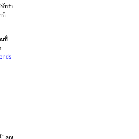
ษัทว่า
าก็
นที่
ด
iends
้” คุณ