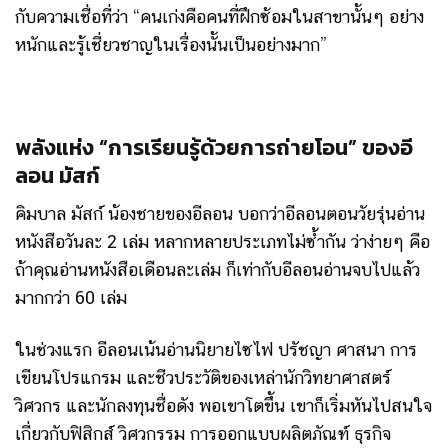
กับความเชื่อที่ว่า “คนเก่งคือคนที่ฝึกซ้อมในสาขานั้นๆ อย่าง
หนักและรู้เชี่ยวชาญในเรื่องนั้นเป็นอย่างมาก”
พลังแห่ง “การเรียนรู้ด้วยการถ่ายโอน” ของอี
ลอน มัสก์
คิมบาล มัสก์ น้องชายของอีลอน บอกว่าอีลอนตอนวัยรุ่นอ่าน
หนังสือวันละ 2 เล่ม หลากหลายประเภทไม่ซ้ำกัน ว่าง่ายๆ คือ
ถ้าคุณอ่านหนังสือเดือนละเล่ม ก็เท่ากับอีลอนอ่านจบไปแล้ว
มากกว่า 60 เล่ม
ในช่วงแรก อีลอนเน้นอ่านนิยายไซไฟ ปรัชญา ศาสนา การ
เขียนโปรแกรม และชีวประวัติของเหล่านักวิทยาศาสตร์
วิศวกร และนักลงทุนชื่อดัง พอเขาโตขึ้น เขาก็เริ่มหันไปสนใจ
เกี่ยวกับฟิสิกส์ วิศวกรรม การออกแบบผลิตภัณฑ์ ธุรกิจ