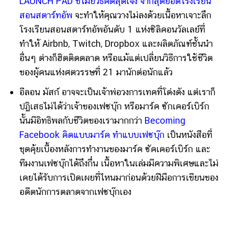
LAUNCH PAD ขโมยวิธีคิดสุดเจ๋ง จากสุดยอดโรงเรียน
สอนสตาร์ทอัพ
จะทำให้คุณวางไม่ลงด้วยเนื้อหาเจาะลึก
โรงเรียนสอนสตาร์ทอัพอันดับ 1 แห่งซิลิคอนวัลเลย์ที่
ทำให้ Airbnb, Twitch, Dropbox และผลิตภัณฑ์ชั้นนำ
อื่นๆ ต่างก็ฮิตติดตลาด หรือแม้แต่เปลี่ยนวิธีการใช้ชีวิต
ของผู้คนแห่งศตวรรษที่ 21 มานักต่อนักแล้ว
อีลอน มัสก์ อาจจะเป็นเจ้าพ่อวงการเทคที่โด่งดัง แต่เราก็
ปฏิเสธไม่ได้ว่าเจ้าของเฟซบุ๊ก หรือมาร์ค ซักเคอร์เบิร์ก
นั้นมีอิทธิพลกับชีวิตของเรามากกว่า
Becoming
Facebook คิดแบบมาร์ค ทำแบบเฟซบุ๊ก
เป็นหนังสือที่
ขุดคุ้ยเบื้องหลังการทำงานของมาร์ค ซัคเคอร์เบิร์ก และ
ทีมงานเฟซบุ๊กได้ถึงกึ๋น เนื้อหาในเล่มมีความพิเศษและไม่
เคยได้รับการเปิดเผยที่ไหนมาก่อนด้วยฝีมือการเขียนของ
อดีตนักการตลาดจากเฟซบุ๊กเอง