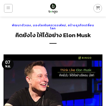
Skip
to
content
พัฒนาตัวเอง
,
มองโลกในศตวรรษใหม่
,
สร้างธุรกิจเปลี่ยน
โลก
คิดยังไง ให้ได้อย่าง Elon Musk
07
พ.ย.