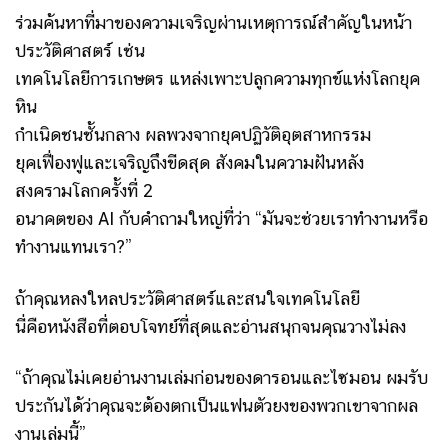
ร่วมค้นหาที่มาของความเจริญผ่านเหตุการณ์สำคัญในหน้า
ประวัติศาสตร์ เช่น
เทคโนโลยีการเกษตร แหล่งเพาะปลูกความทุกข์แห่งโลกยุค
หิน
กำเนิดชนชั้นกลาง ผลพวงจากยุคปฏิวัติอุตสาหกรรม
ยุคเฟื่องฟูและเจริญถึงขีดสุด สังคมในความฝันหลัง
สงครามโลกครั้งที่ 2
อนาคตของ AI กับคำถามใหญ่ที่ว่า “มันจะช่วยเราทำงานหรือ
ทำงานแทนเรา?”
ถ้าคุณหลงใหลประวัติศาสตร์และสนใจเทคโนโลยี
นี่คือหนังสือที่ตอบโจทย์ที่สุดและอ่านสนุกจนคุณวางไม่ลง
“ถ้าคุณไม่เคยอ่านงานเล่มก่อนของดารอนและไซมอน ผมรับ
ประกันได้ว่าคุณจะต้องตกเป็นแฟนตัวยงของพวกเขาจากผล
งานเล่มนี้”