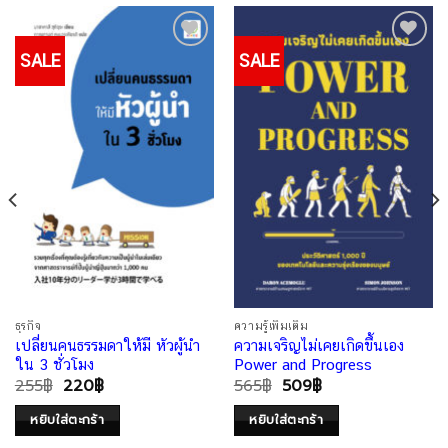
SALE
SALE
Add to
Add to
Wishlist
Wishlist
ธุรกิจ
ความรู้เพิ่มเติม
เปลี่ยนคนธรรมดาให้มี หัวผู้นำ
ความเจริญไม่เคยเกิดขึ้นเอง
ใน 3 ชั่วโมง
Power and Progress
255
฿
220
฿
565
฿
509
฿
หยิบใส่ตะกร้า
หยิบใส่ตะกร้า