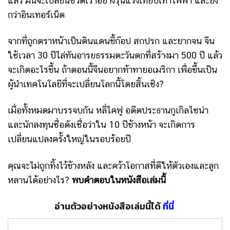
แล้ว มันจะเปลี่ยนชีวิตเราอย่างรุนแรงเทียบเท่าไฟฟ้า และยิ่ง
กว่าอินเทอร์เน็ต
จากที่ถูกตราหน้าเป็นดินแดนขี้ก๊อป สกปรก และยากจน จีน
ใช้เวลา 30 ปีไล่ทันอารยธรรมตะวันตกที่สร้างมา 500 ปี แล้ว
จะเกิดอะไรขึ้น ถ้าตอนนี้จีนอยากท้าทายอเมริกา เพื่อขึ้นเป็น
ผู้นำเทคโนโลยีที่จะเปลี่ยนโลกนี้โดยสิ้นเชิง?
เมื่อทั้งหมดมาบรรจบกัน หลี่ไคฟู อดีตประธานกูเกิลไชน่า
และนักลงทุนชื่อดังเชื่อว่าใน 10 ปีข้างหน้า จะเกิดการ
เปลี่ยนแปลงครั้งใหญ่ในรอบร้อยปี
คุณจะไม่ถูกทิ้งไว้ข้างหลัง และคว้าโอกาสที่ดีให้ตัวเองและลูก
หลานได้อย่างไร?
พบคำตอบในหนังสือเล่มนี้
อ่านตัวอย่างหนังสือเล่มนี้ได้
ที่นี่