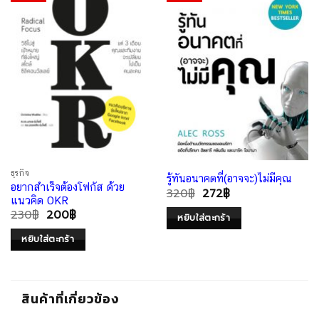
ธุรกิจ
รู้ทันอนาคตที่(อาจจะ)ไม่มีคุณ
อยากสำเร็จต้องโฟกัส ด้วย
320
฿
272
฿
แนวคิด OKR
230
฿
200
฿
หยิบใส่ตะกร้า
หยิบใส่ตะกร้า
สินค้าที่เกี่ยวข้อง