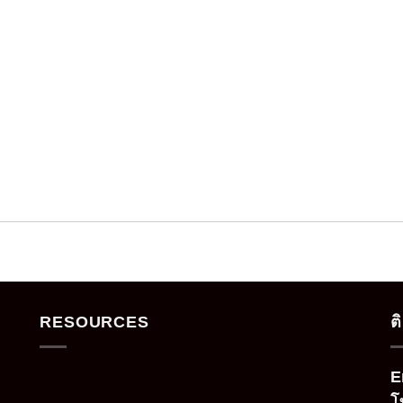
RESOURCES
ต
E
โ