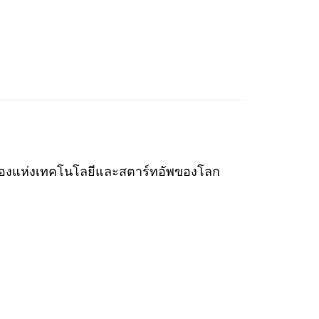
์ เมืองแห่งเทคโนโลยีและสตาร์ทอัพของโลก