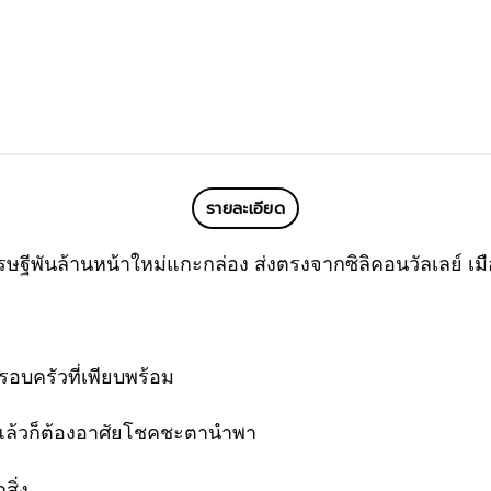
รายละเอียด
องเศรษฐีพันล้านหน้าใหม่แกะกล่อง ส่งตรงจากซิลิคอนวัลเลย
กครอบครัวที่เพียบพร้อม
จแล้วก็ต้องอาศัยโชคชะตานำพา
สิ่ง