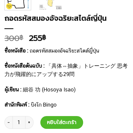
ถอดรหัสสมองอัจฉริยะสไตล์ญี่ปุ่น
300
255
฿
฿
ชื่อหนังสือ :
ถอดรหัสสมองอัจฉริยะสไตล์ญี่ปุ่น
ชื่อหนังสือต้นฉบับ :
「具体⇔抽象」トレーニング 思考
力が飛躍的にアップする29問
ผู้เขียน :
細谷 功 (Hosoya Isao)
สำนักพิมพ์ :
บิงโก Bingo
จำนวน
หยิบใส่ตะกร้า