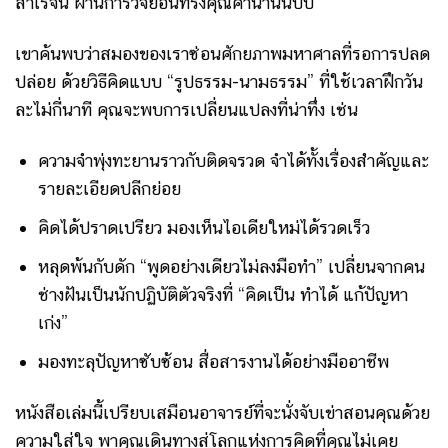
สำเร็จนี้ ผ่านการวิจัยอันทรงคุณค่านานนับปี
เขาค้นพบว่าสมองของเราซ่อนศักยภาพมหาศาลที่รอการปลด
ปล่อย ด้วยวิธีคิดแบบ “รูปธรรม-นามธรรม” ที่ใช้เวลาฝึกวัน
ละไม่กี่นาที คุณจะพบการเปลี่ยนแปลงที่น่าทึ่ง เช่น
ความจำพุ่งทะยานราวกับติดจรวด จำได้ทั้งเรื่องสำคัญและ
รายละเอียดปลีกย่อย
คิดได้ปราดเปรียว มองเห็นไอเดียใหม่ได้รวดเร็ว
หลุดพ้นกับดัก “พูดอย่างเดียวไม่ลงมือทำ” เปลี่ยนจากคน
ช่างฝันเป็นนักปฏิบัติตัวจริงที่ “คิดเป็น ทำได้ แก้ปัญหา
เก่ง”
มองทะลุปัญหาซับซ้อน สื่อสารงานได้อย่างมืออาชีพ
หนังสือเล่มนี้เปรียบเสมือนอาจารย์ที่จะนั่งจับเข่าสอนคุณด้วย
ความใส่ใจ พาคุณเดินทางสู่โลกแห่งการคิดที่คุณไม่เคย