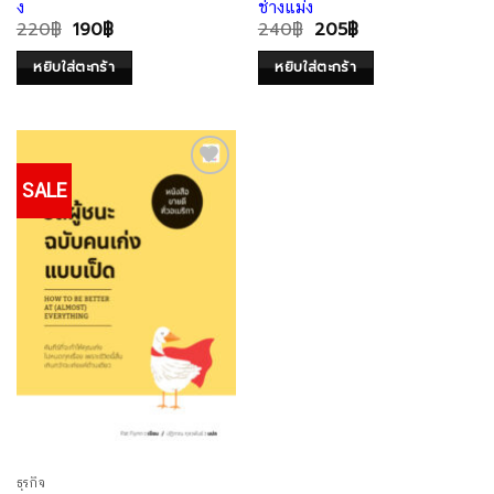
ง
ช่างแม่ง
220
฿
190
฿
240
฿
205
฿
หยิบใส่ตะกร้า
หยิบใส่ตะกร้า
SALE
Add to
Wishlist
ธุรกิจ