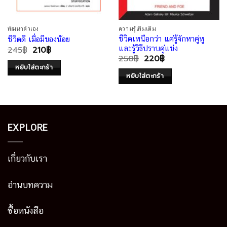
พัฒนาตัวเอง
ความรู้เพิ่มเติม
ชีวิตเหนือกว่า แค่รู้จักหาคู่หู
ชีวิตดี เมื่อมีของน้อย
และรู้วิธีปราบคู่แข่ง
245
฿
210
฿
250
฿
220
฿
หยิบใส่ตะกร้า
หยิบใส่ตะกร้า
EXPLORE
เกี่ยวกับเรา
อ่านบทความ
ซื้อหนังสือ