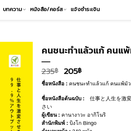
บทความ
หนังสือ/คอร์ส
แจ้งชำระเงิน
คนชนะทำแล้วแก้ คนแพ้ม
Add to
235
205
฿
฿
Wishlist
ชื่อหนังสือ :
คนชนะทำแล้วแก้ คนแพ้มัวแ
ชื่อหนังสือต้นฉบับ :
仕事と人生を激変
さい
ผู้เขียน :
คานางาวะ อากิโนริ
สำนักพิมพ์ :
บิงโก Bingo