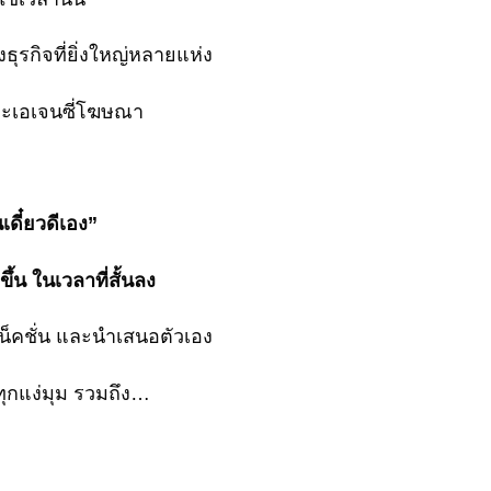
งธุรกิจที่ยิ่งใหญ่หลายแห่ง
และเอเจนซี่โฆษณา
ดี๋ยวดีเอง”
้น ในเวลาที่สั้นลง
เน็คชั่น และนำเสนอตัวเอง
ุกแง่มุม รวมถึง…