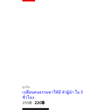
Wishlist
Wishlist
ธุรกิจ
พัฒนาตัวเ
เปลี่ยนคนธรรมดาให้มี หัวผู้นำ ใน 3
พูดด้วยภ
ชั่วโมง
ใน 2 ขั้
255
฿
220
฿
380
฿
3