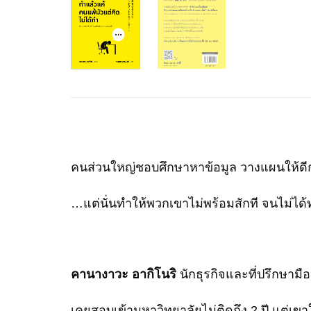
คนส่วนใหญ่ชอบศึกษาหาข้อมูล วางแผนให้ดี
…แต่นั่นทำให้พวกเขาไม่พร้อมสักที จนไม่ได
คานางาวะ อากิโนริ
นักธุรกิจและที่ปรึกษามือห
เคยสอบเข้ามหาวิทยาลัยไม่ติดถึง 2 ปี แต่เขาใ