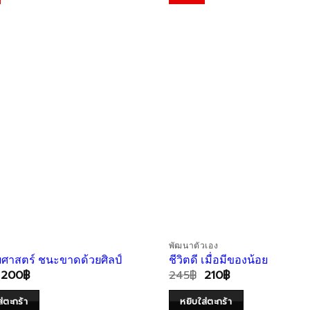
Wishlist
พัฒนาตัวเอง
วยศาสตร์ ชนะขาดด้วยศิลป์
ชีวิตดี เมื่อมีของน้อย
200
฿
245
฿
210
฿
่ตะกร้า
หยิบใส่ตะกร้า