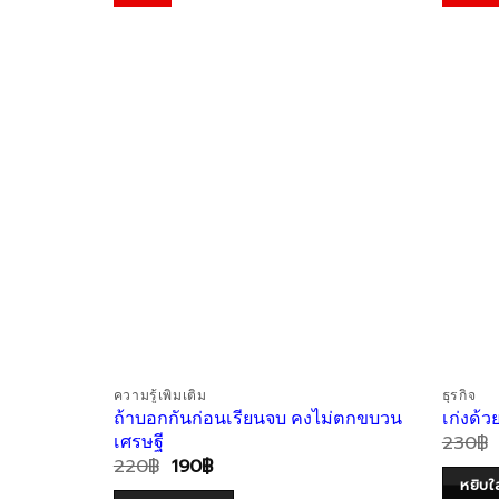
Wishlist
ความรู้เพิ่มเติม
ธุรกิจ
ถ้าบอกกันก่อนเรียนจบ คงไม่ตกขบวน
เก่งด้
230
฿
เศรษฐี
220
฿
190
฿
หยิบใส