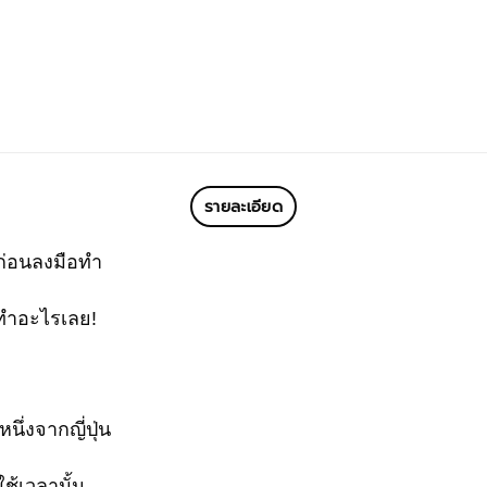
รายละเอียด
ก่อนลงมือทำ
้ทำอะไรเลย!
นึ่งจากญี่ปุ่น
ช้เวลานั้น